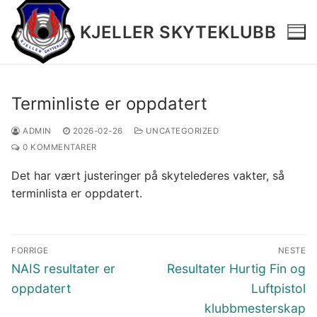
Hopp
til
KJELLER SKYTEKLUBB
innholdet
Terminliste er oppdatert
Hjem
ADMIN
2026-02-26
UNCATEGORIZED
0 KOMMENTARER
Terminliste 2026 v2
Det har vært justeringer på skytelederes vakter, så
Resultater
terminlista er oppdatert.
Medlemsinfo
Innleggsnavigasjon
Øvelser
FORRIGE
NESTE
Forrige
Neste
NAIS resultater er
Resultater Hurtig Fin og
Bilder
innlegg:
innlegg:
oppdatert
Luftpistol
klubbmesterskap
Salgsartikler