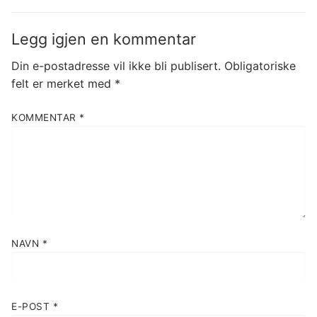
Nye medlemmer
Legg igjen en kommentar
Kontaktinfo
Din e-postadresse vil ikke bli publisert.
Obligatoriske
felt er merket med
*
Kjøp og salg
KOMMENTAR
*
NAVN
*
E-POST
*