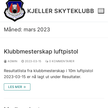
Hopp
til
KJELLER SKYTEKLUBB
innholdet
Måned:
mars 2023
Hjem
Klubbmesterskap luftpistol
Terminliste 2026 v2
ADMIN
2023-03-15
0 KOMMENTARER
Resultater
Resultatlista fra klubbmesterskap i 10m luftpistol
Medlemsinfo
2023-03-15 er nå lagt ut under Resultater.
Øvelser
LES MER →
Bilder
Salgsartikler