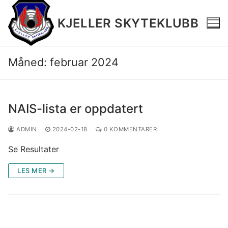
Hopp
til
KJELLER SKYTEKLUBB
innholdet
Måned:
februar 2024
Hjem
NAIS-lista er oppdatert
Terminliste 2026 v2
ADMIN
2024-02-18
0 KOMMENTARER
Resultater
Se Resultater
Medlemsinfo
LES MER →
Øvelser
Bilder
Salgsartikler