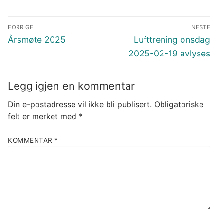
Nye medlemmer
Innleggsnavigasjon
FORRIGE
NESTE
Kontaktinfo
Forrige
Neste
Årsmøte 2025
Lufttrening onsdag
innlegg:
innlegg:
2025-02-19 avlyses
Kjøp og salg
Legg igjen en kommentar
Din e-postadresse vil ikke bli publisert.
Obligatoriske
felt er merket med
*
KOMMENTAR
*