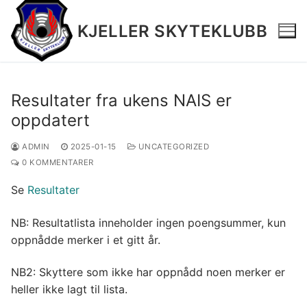
Hopp
til
KJELLER SKYTEKLUBB
innholdet
Resultater fra ukens NAIS er
oppdatert
Hjem
ADMIN
2025-01-15
UNCATEGORIZED
Terminliste 2026 v2
0 KOMMENTARER
Resultater
Se
Resultater
Medlemsinfo
NB: Resultatlista inneholder ingen poengsummer, kun
Øvelser
oppnådde merker i et gitt år.
Bilder
NB2: Skyttere som ikke har oppnådd noen merker er
heller ikke lagt til lista.
Salgsartikler